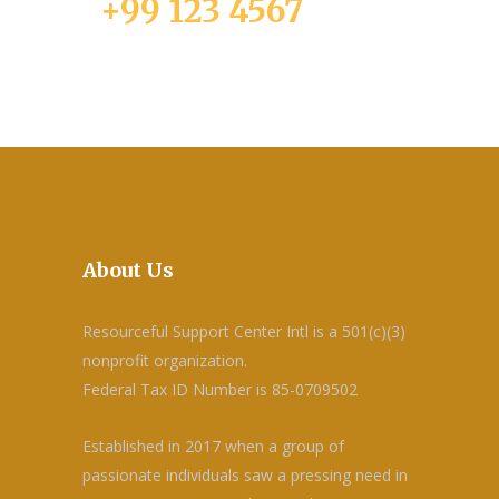
+99 123 4567
About Us
Resourceful Support Center Intl is a 501(c)(3)
nonprofit organization.
Federal Tax ID Number is 85-0709502
Established in 2017 when a group of
passionate individuals saw a pressing need in